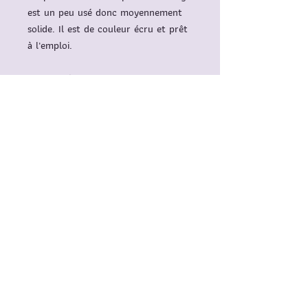
est un peu usé donc moyennement
solide. Il est de couleur écru et prêt
à l'emploi.
Il est livré avec une bande
échantillon ecoprint.
Avertissement
: Ce coupon n'est pas
réalisé à partir d'un tissu neuf donc
la surface et l'aspect n'est pas
toujours homogène et peut
comporter des zones avec des traces
discrètes. Si le coupon comporte
une/des petite(s) tache(s) voyante(s),
cela sera noté dans le descriptif et
photographié. Cela ne nuit en rien au
tissu, il suffit de composer avec ce
"défaut" pour l'intégrer dans votre