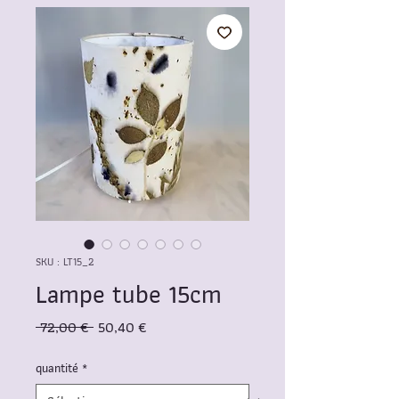
SKU : LT15_2
Lampe tube 15cm
Prix
Prix
 72,00 € 
50,40 €
original
promotionnel
quantité
*