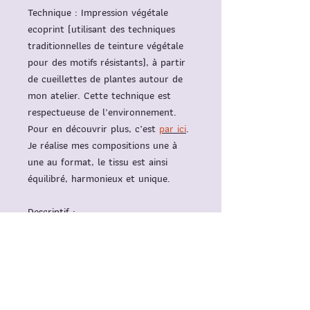
Technique
: Impression végétale
ecoprint (utilisant des techniques
traditionnelles de teinture végétale
pour des motifs résistants), à partir
de cueillettes de plantes autour de
mon atelier. Cette technique est
respectueuse de l’environnement.
Pour en découvrir plus, c’est
par ici
.
Je réalise mes compositions une à
une au format, le tissu est ainsi
équilibré, harmonieux et unique.
Descriptif
:
Impression sur coton surcyclé, ou
drap ancien
Intérieur polyphane blanc
Douille E14 et ampoule fournie,
5W 4000K