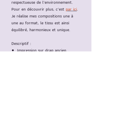
respectueuse de l’environnement.
Pour en découvrir plus, c’est
par ici
.
Je réalise mes compositions une à
une au format, le tissu est ainsi
équilibré, harmonieux et unique.
Descriptif
:
Impression sur
drap ancien
Intérieur polyphane blanc
Douille E27 et ampoule fournie,
7W 4000K
Astuce
: réalisation sur commande
pour un ensemble de luminaires
harmonisés et possibilité d’autres
formats sur mesure.
Dimension
: diamètre 25cm, hauteur
32cm